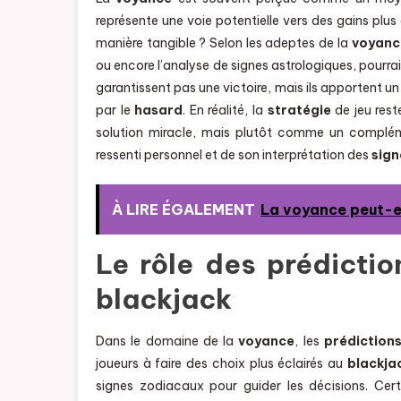
représente une voie potentielle vers des gains plus 
manière tangible ? Selon les adeptes de la
voyanc
ou encore l’analyse de signes astrologiques, pourrai
garantissent pas une victoire, mais ils apportent un
par le
hasard
. En réalité, la
stratégie
de jeu rest
solution miracle, mais plutôt comme un compléme
ressenti personnel et de son interprétation des
sign
À LIRE ÉGALEMENT
La voyance peut-el
Le rôle des prédictio
blackjack
Dans le domaine de la
voyance
, les
prédiction
joueurs à faire des choix plus éclairés au
blackja
signes zodiacaux pour guider les décisions. Cert