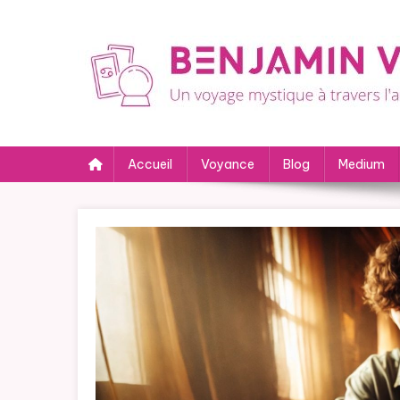
Skip to content
Benjamin Voyance : un
Faites appel à Benjamin Voyance pour des prédictions as
Accueil
Voyance
Blog
Medium