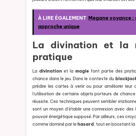
À LIRE ÉGALEMENT
Megane voyance : d
approche unique
La divination et la
pratique
La
divination
et la
magie
font partie des pratiqu
chance dans le jeu. Dans le contexte du
blackjac
prédire les cartes à venir ou pour améliorer leur
l’utilisation de certains objets porteurs de chanc
réussite. Ces techniques peuvent sembler irrationn
sont un moyen d’établir une connexion avec des for
pouvoir énergétique supposé. Par ailleurs, ces cro
comme dominé par le
hasard
, tout en boostant la