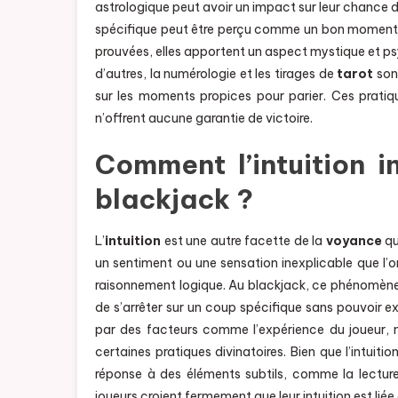
astrologique peut avoir un impact sur leur chance 
spécifique peut être perçu comme un bon moment po
prouvées, elles apportent un aspect mystique et psy
d’autres, la numérologie et les tirages de
tarot
sont
sur les moments propices pour parier. Ces pratiq
n’offrent aucune garantie de victoire.
Comment l’intuition i
blackjack ?
L’
intuition
est une autre facette de la
voyance
qu
un sentiment ou une sensation inexplicable que l’o
raisonnement logique. Au blackjack, ce phénomène 
de s’arrêter sur un coup spécifique sans pouvoir e
par des facteurs comme l’expérience du joueur,
certaines pratiques divinatoires. Bien que l’intuit
réponse à des éléments subtils, comme la lecture 
joueurs croient fermement que leur intuition est lié