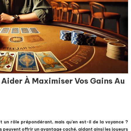
s Aider À Maximiser Vos Gains Au
n La Voyance Peut Elle Vous Aider À Maximiser Vos Gains Au
lackjack ?
nt un rôle prépondérant, mais qu’en est-il de la voyance ?
s peuvent offrir un avantage caché, aidant ainsi les joueurs