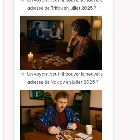
Un voyant peut-il trouver la nouvelle
adresse de Trifak en juillet 2025 ?
Un voyant peut-il trouver la nouvelle
adresse de Noklav en juillet 2025 ?