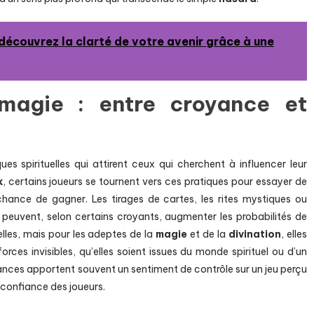
écouvrez la clarté de votre avenir grâce à une
 magie : entre croyance et
es spirituelles qui attirent ceux qui cherchent à influencer leur
k
, certains joueurs se tournent vers ces pratiques pour essayer de
 chance de gagner. Les tirages de cartes, les rites mystiques ou
e peuvent, selon certains croyants, augmenter les probabilités de
elles, mais pour les adeptes de la
magie
et de la
divination
, elles
ces invisibles, qu’elles soient issues du monde spirituel ou d’un
yances apportent souvent un sentiment de contrôle sur un jeu perçu
 confiance des joueurs.