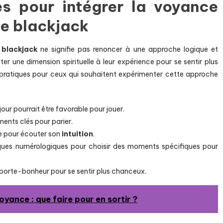
es pour intégrer la voyance
de blackjack
u
blackjack
ne signifie pas renoncer à une approche logique et
er une dimension spirituelle à leur expérience pour se sentir plus
ls pratiques pour ceux qui souhaitent expérimenter cette approche
jour pourrait être favorable pour jouer.
ents clés pour parier.
e pour écouter son
intuition
.
ques numérologiques pour choisir des moments spécifiques pour
porte-bonheur pour se sentir plus chanceux.
voyance : que faire pour en sortir ?