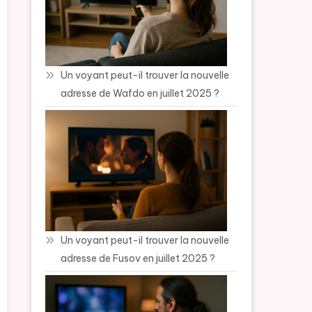
Un voyant peut-il trouver la nouvelle
adresse de Wafdo en juillet 2025 ?
Un voyant peut-il trouver la nouvelle
adresse de Fusov en juillet 2025 ?