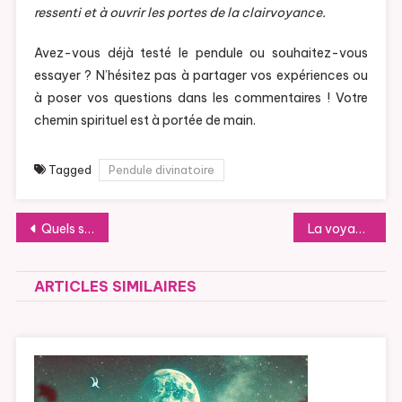
ressenti et à ouvrir les portes de la clairvoyance.
Avez-vous déjà testé le pendule ou souhaitez-vous
essayer ? N’hésitez pas à partager vos expériences ou
à poser vos questions dans les commentaires ! Votre
chemin spirituel est à portée de main.
Tagged
Pendule divinatoire
Navigation de l’article
Quels sont les bienfaits des orgonites ?
La voyance par téléphone peut-elle m’aider dans mes prises de décisions ?
ARTICLES SIMILAIRES