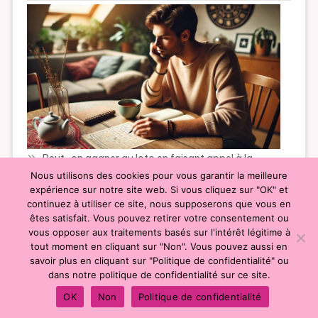
Peut-on gagner au loto en faisant appel à la
Nous utilisons des cookies pour vous garantir la meilleure
voyance ?
expérience sur notre site web. Si vous cliquez sur "OK" et
continuez à utiliser ce site, nous supposerons que vous en
êtes satisfait. Vous pouvez retirer votre consentement ou
vous opposer aux traitements basés sur l'intérêt légitime à
tout moment en cliquant sur "Non". Vous pouvez aussi en
savoir plus en cliquant sur "Politique de confidentialité" ou
|
Theme: News Portal by
Mystery Themes
.
dans notre politique de confidentialité sur ce site.
Contact
|
Mentions légales
|
Cookies
|
Plan du
OK
Non
Politique de confidentialité