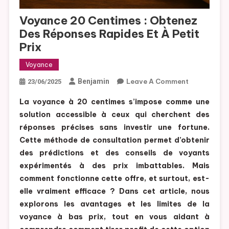
Voyance 20 Centimes : Obtenez
Des Réponses Rapides Et À Petit
Prix
Voyance
Benjamin
Leave A Comment
On
23/06/2025
Voyance
La voyance à 20 centimes s’impose comme une
20
solution accessible à ceux qui cherchent des
Centimes
réponses précises sans investir une fortune.
:
Cette méthode de consultation permet d’obtenir
Obtenez
Des
des prédictions et des conseils de voyants
Réponses
expérimentés à des prix imbattables. Mais
Rapides
comment fonctionne cette offre, et surtout, est-
Et À Petit
elle vraiment efficace ? Dans cet article, nous
Prix
explorons les avantages et les limites de la
voyance à bas prix, tout en vous aidant à