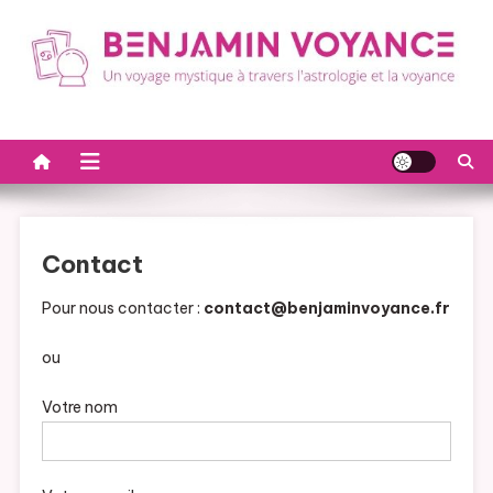
Skip to content
Benjamin Voyance : un
Faites appel à Benjamin Voyance pour des prédictions
astrologiques et voyantes précises. Retrouvez la clarté et les
voyage mystique à
réponses à vos interrogations spirituelles.
travers l'astrologie et la
voyance
Contact
Pour nous contacter :
contact@benjaminvoyance.fr
ou
Votre nom