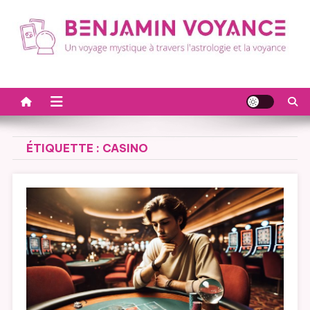
Skip to content
Benjamin Voyance : un
Faites appel à Benjamin Voyance pour des prédictions
astrologiques et voyantes précises. Retrouvez la clarté et les
voyage mystique à
réponses à vos interrogations spirituelles.
travers l'astrologie et la
voyance
ÉTIQUETTE :
CASINO