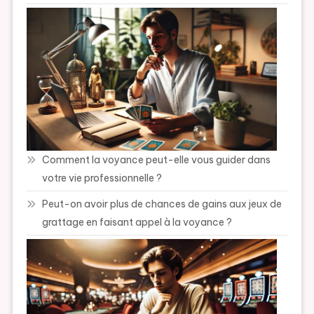
Comment la voyance peut-elle vous guider dans
votre vie professionnelle ?
Peut-on avoir plus de chances de gains aux jeux de
grattage en faisant appel à la voyance ?