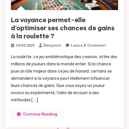
La voyance permet-elle
d’optimiser ses chances de gains
à la roulette ?
Benjamin
Leave A Comment
On La
15/02/2025
Voyance
La roulette, ce jeu emblématique des casinos, attire des
Permet-
millions de joueurs dans le monde entier. Si la chance
Elle
joue un rôle majeur dans ce jeu de hasard, certains se
D’optimiser
demandent si la voyance peut réellement influencer
Ses
Chances
leurs chances de gains. Que vous soyez un joueur
De Gains À
novice ou expérimenté, l’idée de recourir à des
La Roulette
méthodes […]
?
Continue Reading