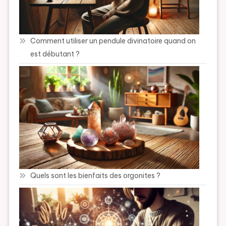
Comment utiliser un pendule divinatoire quand on
est débutant ?
Quels sont les bienfaits des orgonites ?