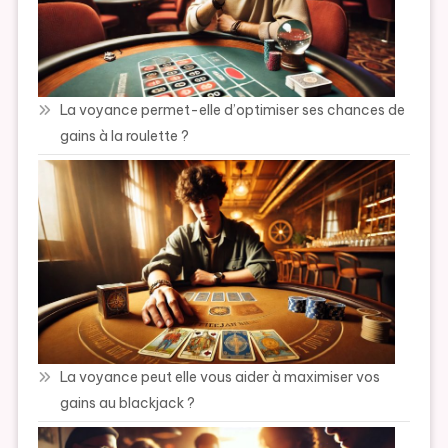
La voyance permet-elle d’optimiser ses chances de
gains à la roulette ?
La voyance peut elle vous aider à maximiser vos
gains au blackjack ?