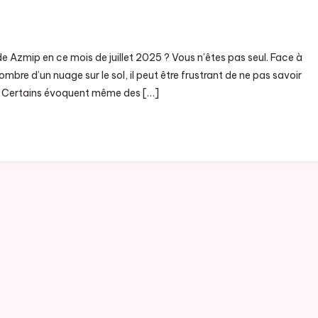
n Un Voyant Peut-Il Trouver La Nouvelle Adresse De Azmip En
uillet 2025 ?
 Azmip en ce mois de juillet 2025 ? Vous n’êtes pas seul. Face à
re d’un nuage sur le sol, il peut être frustrant de ne pas savoir
rés. Certains évoquent même des […]