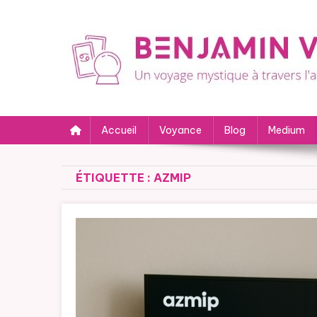
Skip to content
Benjamin Voyance : un
Faites appel à Benjamin Voyance pour des prédictions as
Accueil
Voyance
Blog
Medium
ÉTIQUETTE :
AZMIP