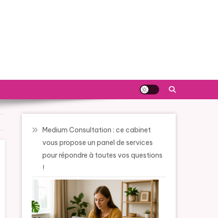
l'astrologie et la voyance
s à vos interrogations spirituelles.
Medium Consultation : ce cabinet
vous propose un panel de services
pour répondre à toutes vos questions
!